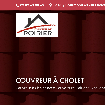
Le Puy Gourmond 49300 Chole
09 82 43 08 45


COUVREUR À CHOLET
Couvreur à Cholet avec Couverture Poirier : Excellen