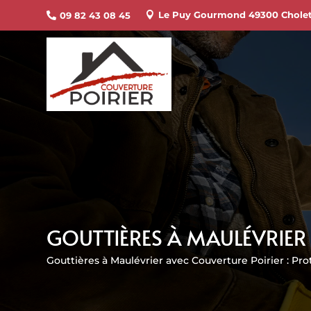
Le Puy Gourmond 49300 Chole
09 82 43 08 45


GOUTTIÈRES À MAULÉVRIER
Gouttières à Maulévrier avec Couverture Poirier : Pr